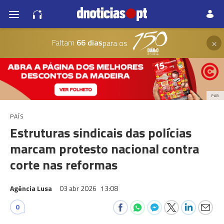
×
Faltam
66 dias
para os
PUB
PAÍS
Estruturas sindicais das polícias
marcam protesto nacional contra
corte nas reformas
Agência Lusa
03 abr 2026
13:08
0