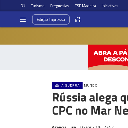
D7
Turismo
Freguesias
TSF Madeira
Iniciativas
Edição
Impressa
A GUERRA
MUNDO
Rússia alega q
CPC no Mar N
Agência Lusa
06 abr 2026
23:57