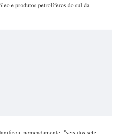
leo e produtos petrolíferos do sul da
anificou, nomeadamente, "seis dos sete