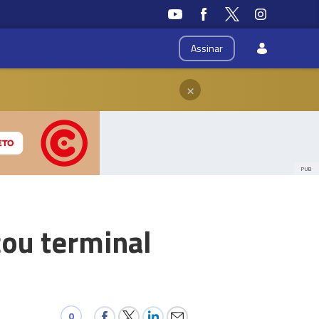
Assinar
×
PUB
cou terminal
0