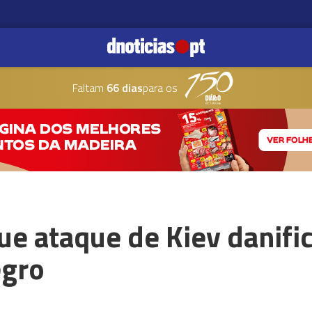
Faltam
66 dias
para os
ue ataque de Kiev danifi
egro