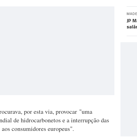
MADE
JP M
salá
rocurava, por esta via, provocar "uma
dial de hidrocarbonetos e a interrupção das
os aos consumidores europeus".