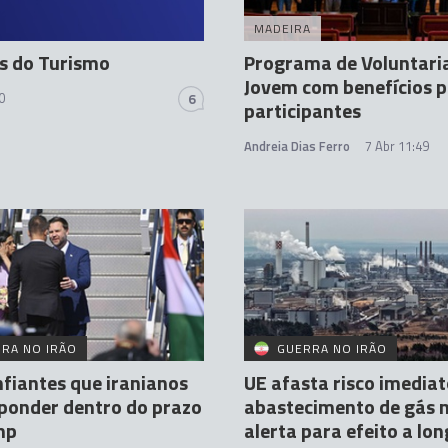
MADEIRA
s do Turismo
Programa de Voluntari
Jovem com benefícios 
0
6
participantes
Andreia Dias Ferro
7 Abr 11:49
RA NO IRÃO
GUERRA NO IRÃO
fiantes que iranianos
UE afasta risco imediat
ponder dentro do prazo
abastecimento de gás 
mp
alerta para efeito a lo