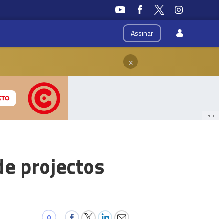
Assinar
×
PUB
de projectos
0