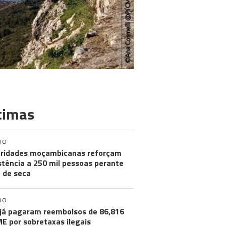
timas
DO
ridades moçambicanas reforçam
stência a 250 mil pessoas perante
o de seca
DO
já pagaram reembolsos de 86,816
ME por sobretaxas ilegais