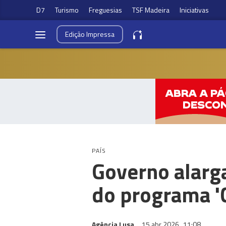
D7
Turismo
Freguesias
TSF Madeira
Iniciativas
Edição
Impressa
PAÍS
Governo alarga
do programa '
Agência Lusa
15 abr 2026
11:08