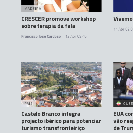
MADEIRA
CRESCER promove workshop
Vivemo
sobre terapia da fala
11 Abr 02:0
Francisco José Cardoso
13 Abr 09:46
PAÍS
GUER
Castelo Branco integra
EUA con
projecto ibérico para potenciar
vão res
turismo transfronteiriço
de Tru