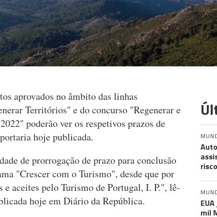
tos aprovados no âmbito das linhas
Úl
generar Territórios" e do concurso "Regenerar e
s 2022" poderão ver os respetivos prazos de
portaria hoje publicada.
MUN
Auto
assi
lidade de prorrogação de prazo para conclusão
risc
ama "Crescer com o Turismo", desde que por
e aceites pelo Turismo de Portugal, I. P.", lê-
MUN
ublicada hoje em Diário da República.
EUA 
mil 