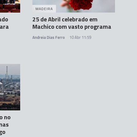
MADEIRA
ado
25 de Abril celebrado em
para
Machico com vasto programa
Andreia Dias Ferro
10 Abr 11:59
o no
mas
ngo