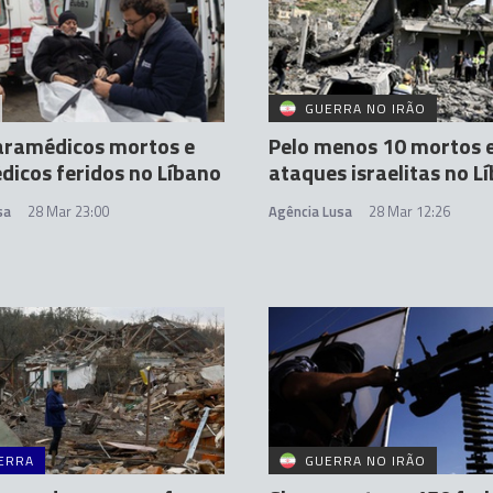
GUERRA NO IRÃO
aramédicos mortos e
Pelo menos 10 mortos
dicos feridos no Líbano
ataques israelitas no L
sa
28 Mar 23:00
Agência Lusa
28 Mar 12:26
ERRA
GUERRA NO IRÃO