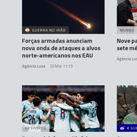
GUERRA NO IRÃO
MUNDO
Forças armadas anunciam
Nove p
nova onda de ataques a alvos
sete mé
norte-americanos nos EAU
Agência Lu
Agência Lusa
30 Mar 11:19
DESPORTO
A GU