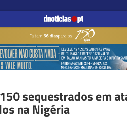
Faltam
66 dias
para os
 150 sequestrados em at
os na Nigéria