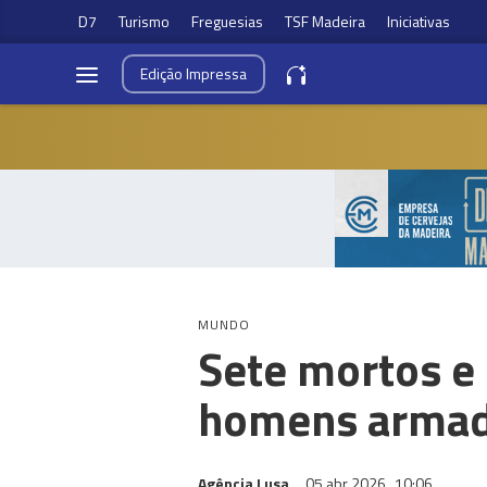
D7
Turismo
Freguesias
TSF Madeira
Iniciativas
Edição
Impressa
MUNDO
Sete mortos e
homens armad
Agência Lusa
05 abr 2026
10:06