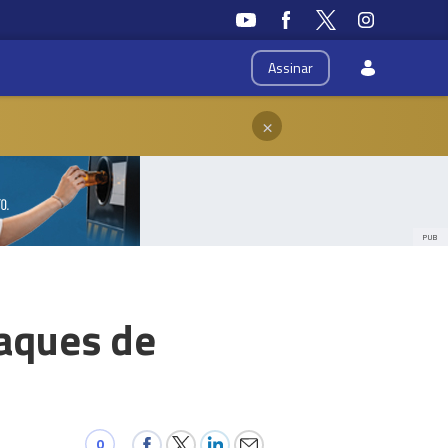
Assinar
×
PUB
aques de
0