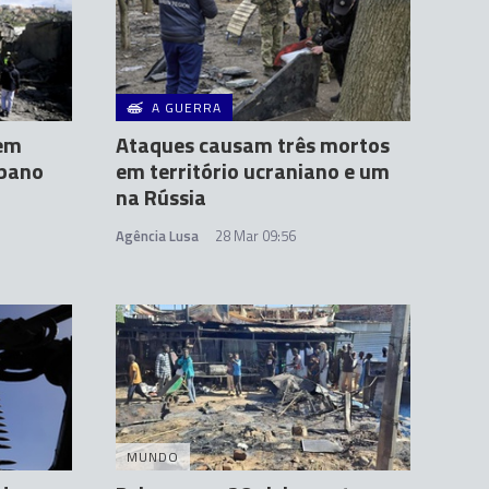
A GUERRA
 em
Ataques causam três mortos
íbano
em território ucraniano e um
na Rússia
Agência Lusa
28 Mar 09:56
MUNDO