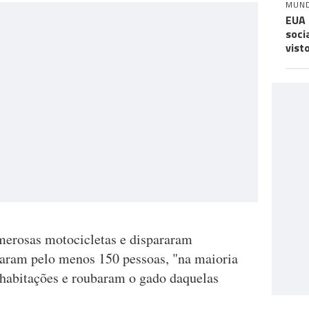
MUN
EUA 
soci
vist
erosas motocicletas e dispararam
raram pelo menos 150 pessoas, "na maioria
 habitações e roubaram o gado daquelas