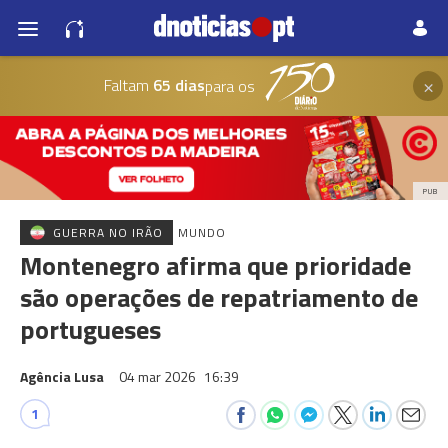
×
Faltam
65 dias
para os
PUB
GUERRA NO IRÃO
MUNDO
Montenegro afirma que prioridade
são operações de repatriamento de
portugueses
Agência Lusa
04 mar 2026
16:39
1