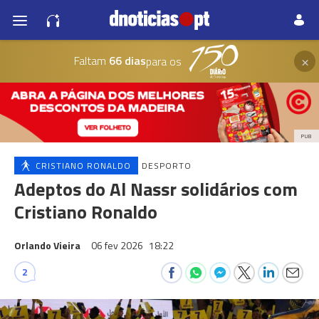
×
Faltam
66 dias
para os
PUB
CRISTIANO RONALDO
DESPORTO
Adeptos do Al Nassr solidários com
Cristiano Ronaldo
Orlando Vieira
06 fev 2026
18:22
2