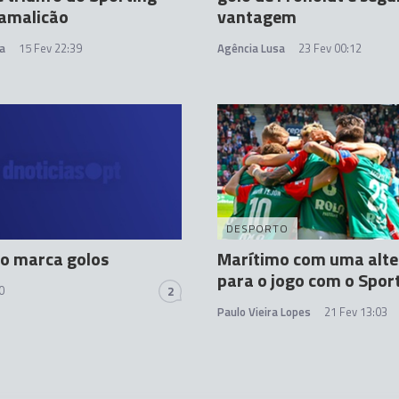
Famalicão
vantagem
a
15 Fev 22:39
Agência Lusa
23 Fev 00:12
DESPORTO
o marca golos
Marítimo com uma alt
para o jogo com o Spor
0
2
Paulo Vieira Lopes
21 Fev 13:03