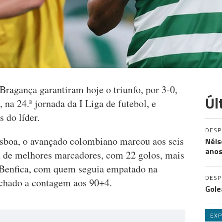
Bragança garantiram hoje o triunfo, por 3-0,
Úl
, na 24.ª jornada da I Liga de futebol, e
 do líder.
DES
isboa, o avançado colombiano marcou aos seis
Néls
ano
ta de melhores marcadores, com 22 golos, mais
o Benfica, com quem seguia empatado na
DES
echado a contagem aos 90+4.
Gole
EXP