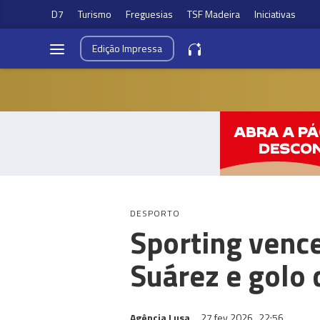
D7
Turismo
Freguesias
TSF Madeira
Iniciativas
Edição
Impressa
DESPORTO
Sporting vence
Suárez e golo
Agência Lusa
27 fev 2026
22:56