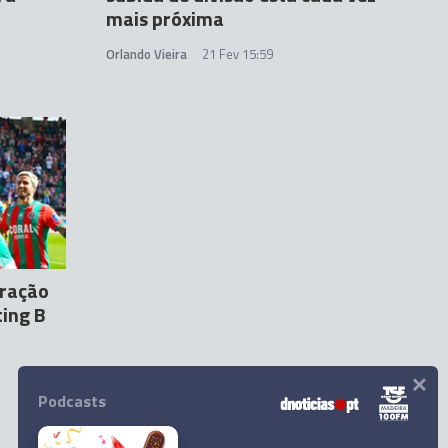
mais próxima
Orlando Vieira
21 Fev 15:59
eração
ting B
×
Podcasts