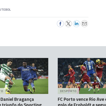
UTEBOL
TO
DESPORTO
 Daniel Bragança
FC Porto vence Rio Ave
 triunfo do Sporting
golo de Froholdt e segu