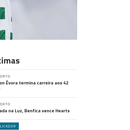
timas
PORTO
on Évora termina carreira aos 42
s
PORTO
ada na Luz, Benfica vence Hearts
LICADOR