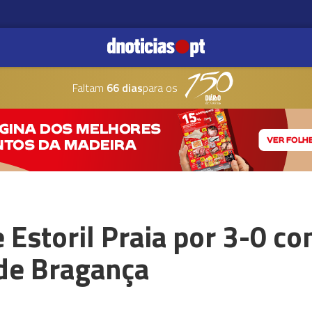
Faltam
66 dias
para os
 Estoril Praia por 3-0 com
 de Bragança