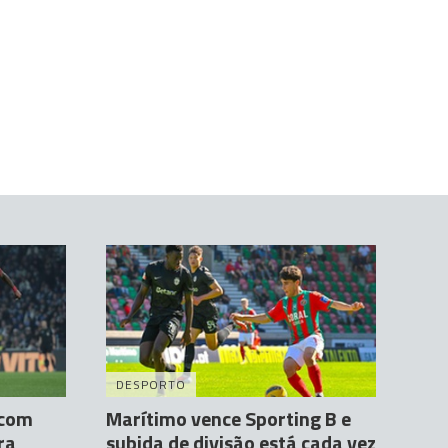
DESPORTO
 com
Marítimo vence Sporting B e
ra
subida de divisão está cada vez