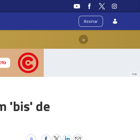
Assinar
×
PUB
 'bis' de
0