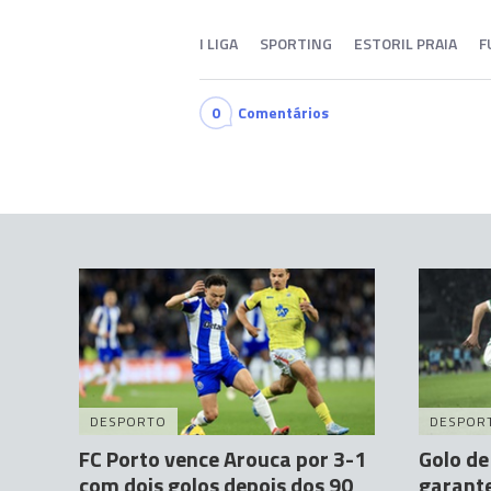
I LIGA
SPORTING
ESTORIL PRAIA
F
0
Comentários
DESPORTO
DESPOR
FC Porto vence Arouca por 3-1
Golo de
com dois golos depois dos 90
garante