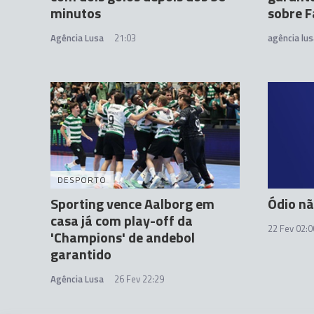
minutos
sobre 
Agência Lusa
21:03
agência lus
DESPORTO
Sporting vence Aalborg em
Ódio nã
casa já com play-off da
22 Fev 02:0
'Champions' de andebol
garantido
Agência Lusa
26 Fev 22:29