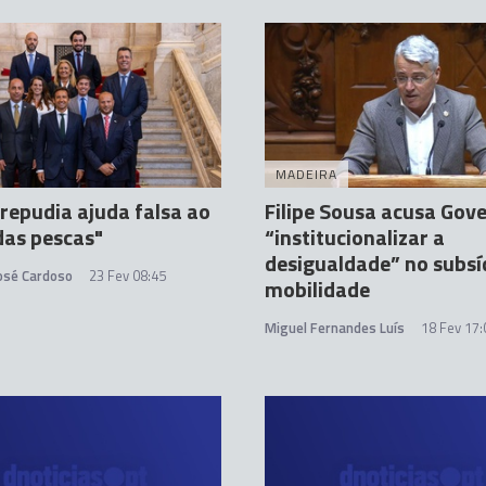
MADEIRA
repudia ajuda falsa ao
Filipe Sousa acusa Gov
das pescas"
“institucionalizar a
desigualdade” no subsí
José Cardoso
23 Fev 08:45
mobilidade
Miguel Fernandes Luís
18 Fev 17: