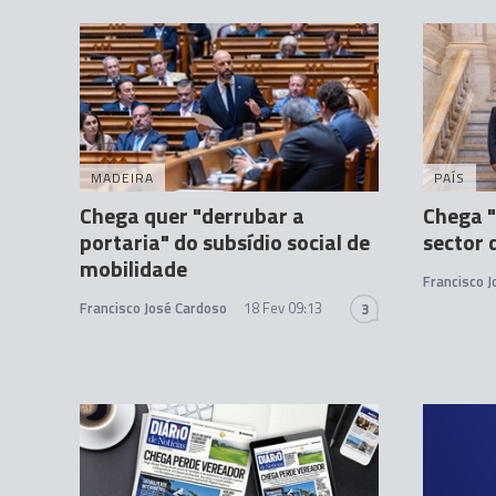
MADEIRA
PAÍS
Chega quer "derrubar a
Chega "
portaria" do subsídio social de
sector 
mobilidade
Francisco 
Francisco José Cardoso
18 Fev 09:13
3