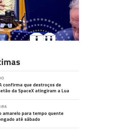
timas
DO
 confirma que destroços de
etão da SpaceX atingiram a Lua
IRA
o amarelo para tempo quente
ongado até sábado