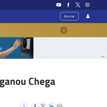
Assinar
×
PUB
enganou Chega
3