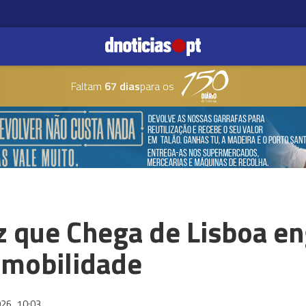
Faltam
67 dias
para os
iz que Chega de Lisboa 
 mobilidade
026
10:03