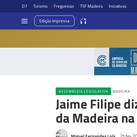
D7
Turismo
Freguesias
TSF Madeira
Iniciativas
Edição
Impressa
ASSEMBLEIA LEGISLATIVA
MADEIRA
Jaime Filipe d
da Madeira na
Miguel Fernandes Luís
25 fev 2