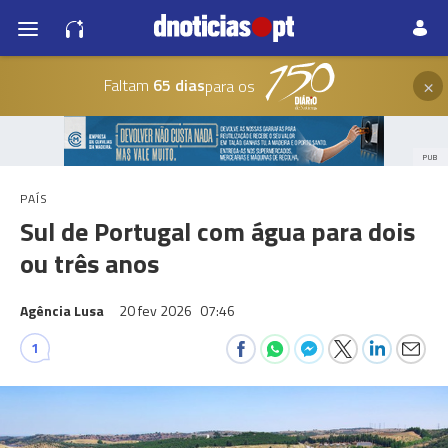
×
Faltam
65 dias
para os
PUB
PAÍS
Sul de Portugal com água para dois
ou três anos
Agência Lusa
20 fev 2026
07:46
1