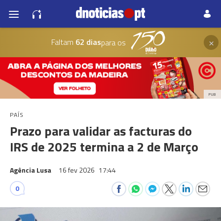
×
Faltam
62 dias
para os
PUB
PAÍS
Prazo para validar as facturas do
IRS de 2025 termina a 2 de Março
Agência Lusa
16 fev 2026
17:44
0