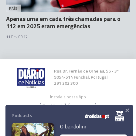
PAÍS
Apenas uma em cada três chamadas para o
112 em 2025 eram emergências
11 Fev 09:17
Rua Dr. Fernão de Ornelas, 56 - 3º
9054-514 Funchal, Portugal
291 202 300
Instale a nossa App
×
Podcasts
O bandolim