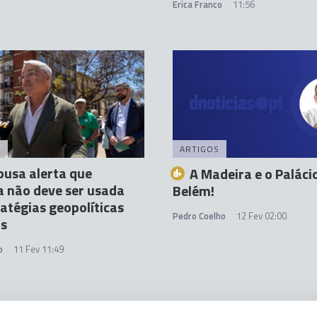
Erica Franco
11:56
A
ARTIGOS
Sousa alerta que
A Madeira e o Paláci
 não deve ser usada
Belém!
atégias geopolíticas
Pedro Coelho
12 Fev 02:00
as
o
11 Fev 11:49