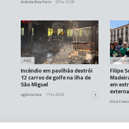
Andreia Dias Ferro
6 Fev 12:28
PAÍS
MADEIR
Incêndio em pavilhão destrói
Filipe 
12 carros de golfe na ilha de
Madeira
São Miguel
em estr
extern
agência lusa
1 Fev 20:03
1
Erica Franc