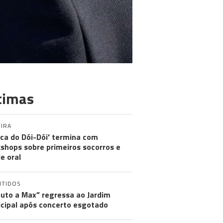
timas
IRA
nica do Dói-Dói' termina com
shops sobre primeiros socorros e
e oral
NTIDOS
buto a Max” regressa ao Jardim
cipal após concerto esgotado