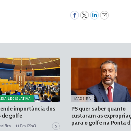
EIA LEGISLATIVA
MADEIRA
fende importância dos
PS quer saber quanto
 de golfe
custaram as expropria
para o golfe na Ponta 
acifico
11 Fev 09:43
5