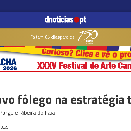
Faltam
65 dias
para os
vo fôlego na estratégia t
rgo e Ribeira do Faial
13:59