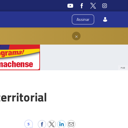
Assinar
×
PUB
erritorial
5