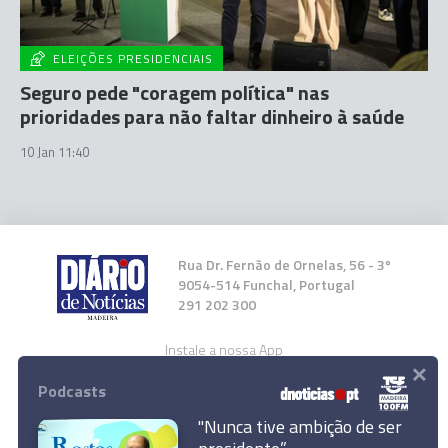
ELEIÇÕES PRESIDENCIAIS
Seguro pede "coragem política" nas
prioridades para não faltar dinheiro à saúde
10 Jan 11:40
Rua Dr. Fernão de Ornelas, 56 - 3º
9054-514 Funchal, Portugal
291 202 300
Instale a nossa App
×
Podcasts
"Nunca tive ambição de ser