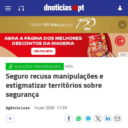
×
Faltam
63 dias
para os
PUB
ELEIÇÕES PRESIDENCIAIS
PAÍS
Seguro recusa manipulações e
estigmatizar territórios sobre
segurança
Agência Lusa
14 jan 2026
17:29
0