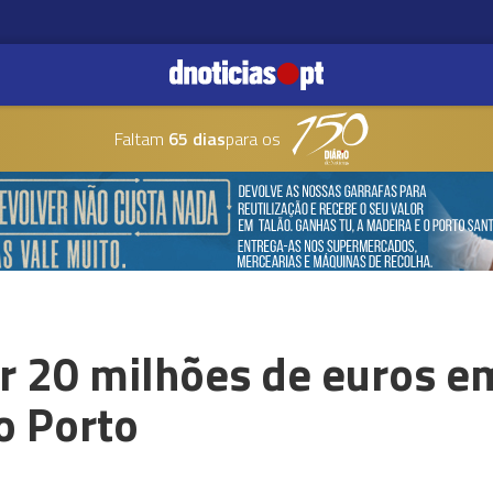
Faltam
65 dias
para os
ir 20 milhões de euros e
o Porto