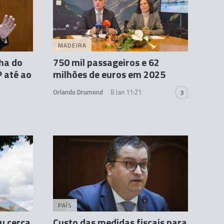
MADEIRA
lha do
750 mil passageiros e 62
 até ao
milhões de euros em 2025
Orlando Drumond
8 Jan 11:21
3
PAÍS
u cerca
Custo das medidas fiscais para