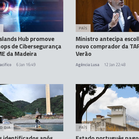
A
PAÍS
Islands Hub promove
Ministro antecipa esco
ops de Cibersegurança
novo comprador da TAP
ME da Madeira
Verão
acifico
6 Jan 16:49
Agência Lusa
12 Jan 22:48
O DIA
PAÍS
s identificados após
Estado português pago