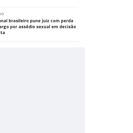
DO
unal brasileiro pune juiz com perda
argo por assédio sexual em decisão
ita