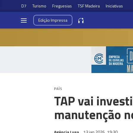
D7
Turismo
Freguesias
TSF Madeira
Iniciativas
Edição
Impressa
PAÍS
TAP vai invest
manutenção n
Agência Lusa
13 jan 2026
19:30