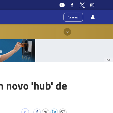
Assinar
×
PUB
m novo 'hub' de
0