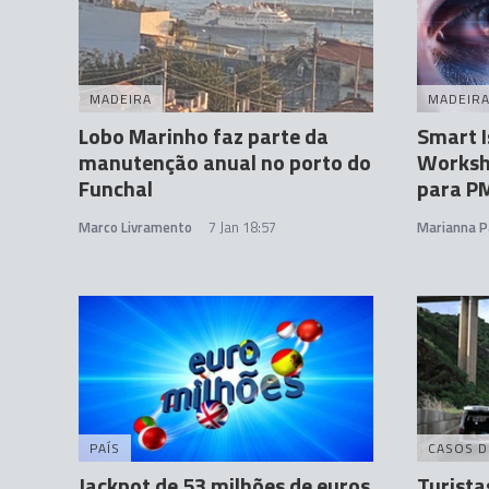
MADEIRA
MADEIR
Lobo Marinho faz parte da
Smart 
manutenção anual no porto do
Worksh
Funchal
para P
Marco Livramento
7 Jan 18:57
Marianna P
PAÍS
CASOS D
Jackpot de 53 milhões de euros
Turista