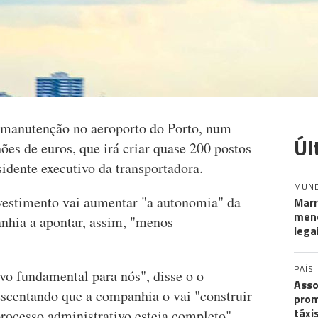
 manutenção no aeroporto do Porto, num
Úl
ões de euros, que irá criar quase 200 postos
sidente executivo da transportadora.
MUN
vestimento vai aumentar "a autonomia" da
Marr
meno
nhia a apontar, assim, "menos
lega
PAÍS
vo fundamental para nós", disse o o
Asso
escentando que a companhia o vai "construir
prom
táxi
rocesso administrativo esteja completo".