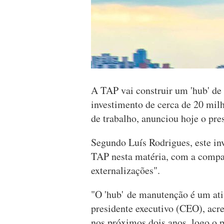
A TAP vai construir um 'hub' de
investimento de cerca de 20 milh
de trabalho, anunciou hoje o pre
Segundo Luís Rodrigues, este in
TAP nesta matéria, com a compa
externalizações".
"O 'hub' de manutenção é um ati
presidente executivo (CEO), acr
nos próximos dois anos, logo o p