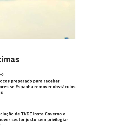
timas
DO
ocos preparado para receber
res se Espanha remover obstáculos
is
ciação de TVDE insta Governo a
over sector justo sem privilegiar
s