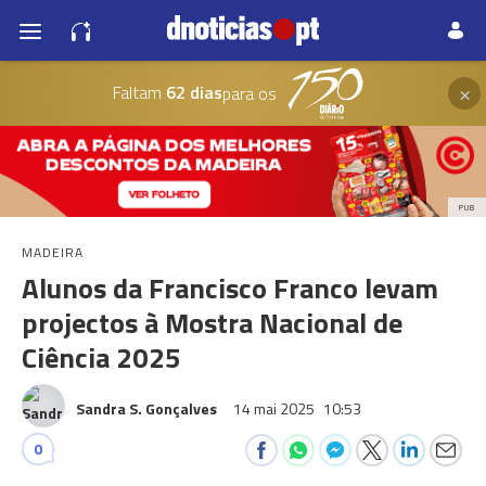
×
Faltam
62 dias
para os
PUB
MADEIRA
Alunos da Francisco Franco levam
projectos à Mostra Nacional de
Ciência 2025
Sandra S. Gonçalves
14 mai 2025
10:53
0