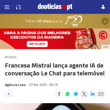
×
Faltam
66 dias
para os
PUB
MUNDO
Francesa Mistral lança agente IA de
conversação Le Chat para telemóvel
Agência Lusa
07 fev 2025
05:19
0