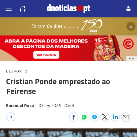
×
Faltam
64 dias
para os
PUB
DESPORTO
Cristian Ponde emprestado ao
Feirense
Emanuel Rosa
03 fev 2025
20:49
0