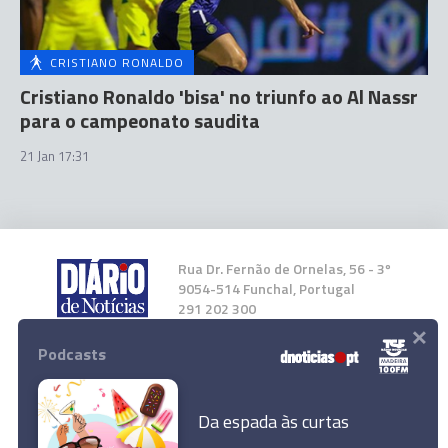
CRISTIANO RONALDO
Cristiano Ronaldo 'bisa' no triunfo ao Al Nassr
para o campeonato saudita
21 Jan 17:31
Rua Dr. Fernão de Ornelas, 56 - 3º
9054-514 Funchal, Portugal
291 202 300
×
Podcasts
Instale a nossa App
Da espada às curtas