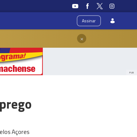
Assinar
×
PUB
mprego
elos Açores