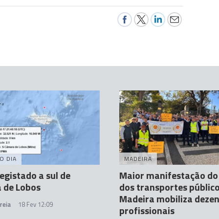
O DIA
MADEIRA
egistado a sul de
Maior manifestação do
 de Lobos
dos transportes públic
Madeira mobiliza dezen
reia
18 Fev 12:09
profissionais