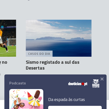
CASOS DO DIA
y no
Sismo registado a sul das
Desertas
m
×
Andreia Correia
9 Fev 10:05
Podcasts
Da espada às curtas