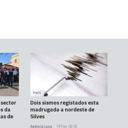
PAÍS
 sector
Dois sismos registados esta
os da
madrugada a nordeste de
as de
Silves
Agência Lusa
19 Fev 10:10