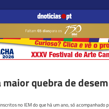
Faltam
65 dias
para os
a maior quebra de dese
nscritos no IEM do que há um ano, só acompanhado p