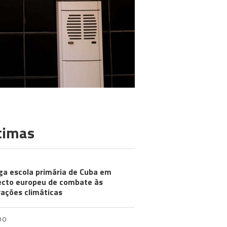
timas
ga escola primária de Cuba em
ecto europeu de combate às
rações climáticas
DO