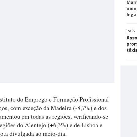
Marr
meno
lega
PAÍS
Asso
prom
táxi
nstituto do Emprego e Formação Profissional
os, com exceção da Madeira (-8,7%) e dos
mentou em todas as regiões, verificando-se
regiões do Alentejo (+6,3%) e de Lisboa e
nota divulgada ao meio-dia.