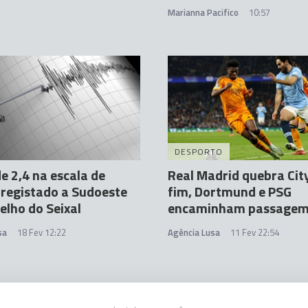
Marianna Pacifico
10:57
DESPORTO
e 2,4 na escala de
Real Madrid quebra Cit
 registado a Sudoeste
fim, Dortmund e PSG
elho do Seixal
encaminham passage
sa
18 Fev 12:22
Agência Lusa
11 Fev 22:54