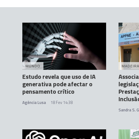
MUNDO
MADEIR
Estudo revela que uso de IA
Associa
generativa pode afectar o
legisla
pensamento crítico
Prestaç
Inclusã
Agência Lusa
18 Fev 14:38
Sandra S. 