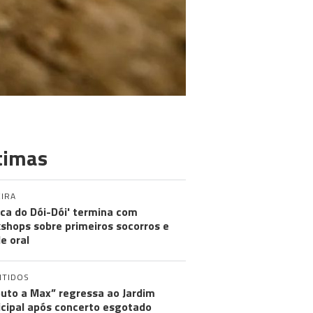
timas
IRA
nica do Dói-Dói' termina com
shops sobre primeiros socorros e
e oral
NTIDOS
buto a Max” regressa ao Jardim
cipal após concerto esgotado