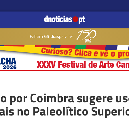
Faltam
65 dias
para os
do por Coimbra sugere us
iais no Paleolítico Superi