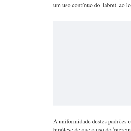
um uso contínuo do 'labret' ao l
A uniformidade destes padrões em
hipótese de que o uso do 'piercin