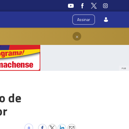
Assinar
×
PUB
o de
or
0