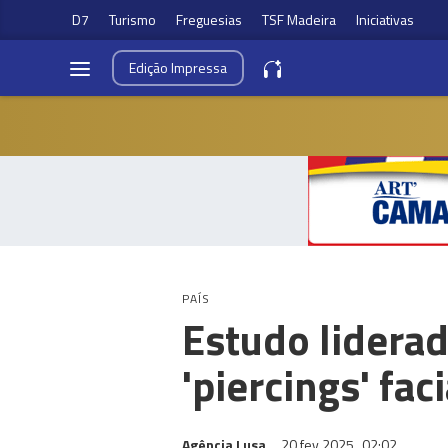
D7
Turismo
Freguesias
TSF Madeira
Iniciativas
Edição
Impressa
PAÍS
Estudo lidera
'piercings' fac
Agência Lusa
20 fev 2025
02:02