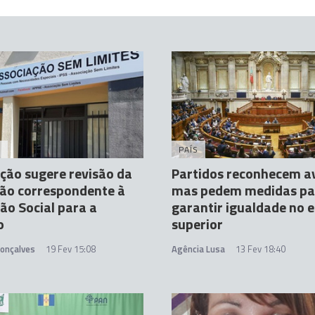
A
PAÍS
ção sugere revisão da
Partidos reconhecem a
ção correspondente à
mas pedem medidas pa
ão Social para a
garantir igualdade no 
o
superior
Gonçalves
19 Fev 15:08
Agência Lusa
13 Fev 18:40