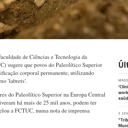
Faculdade de Ciências e Tecnologia da
Úl
) sugere que povos do Paleolítico Superior
ificação corporal permanente, utilizando
mo 'labrets'.
MADE
'Clí
work
res do Paleolítico Superior na Europa Central
saúd
viveram há mais de 25 mil anos, podem ter
evelou a FCTUC, numa nota de imprensa
5 SE
“Tri
Muni