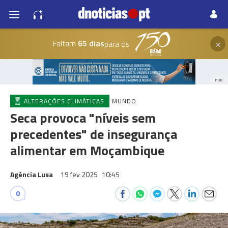
×
Faltam
65 dias
para os
PUB
ALTERAÇÕES CLIMÁTICAS
MUNDO
Seca provoca "níveis sem
precedentes" de insegurança
alimentar em Moçambique
Agência Lusa
19 fev 2025
10:45
0