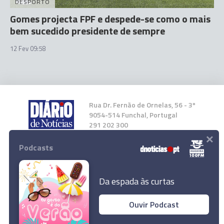
DESPORTO
Gomes projecta FPF e despede-se como o mais
bem sucedido presidente de sempre
12 Fev 09:58
Rua Dr. Fernão de Ornelas, 56 - 3º
9054-514 Funchal, Portugal
291 202 300
×
Podcasts
Instale a nossa App
Da espada às curtas
Ouvir Podcast
Ouro atinge novo máximo histórico acima dos
© 2025 Empresa Diário de Notícias, Lda.
2.890 dólares