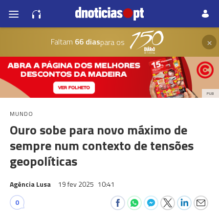
×
Faltam
66 dias
para os
PUB
MUNDO
Ouro sobe para novo máximo de
sempre num contexto de tensões
geopolíticas
Agência Lusa
19 fev 2025
10:41
0