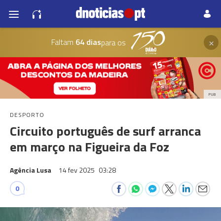
×
Faltam
64 dias
para os
PUB
DESPORTO
Circuito português de surf arranca
em março na Figueira da Foz
Agência Lusa
14 fev 2025
03:28
0