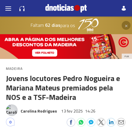
×
Faltam
62 dias
para os
PUB
MADEIRA
Jovens locutores Pedro Nogueira e
Mariana Mateus premiados pela
NOS e a TSF-Madeira
Carolina Rodrigues
13 fev 2025
14:26
0