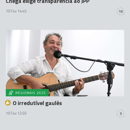
Chega exige transparência ao JPP
10 Fev 14:45
18
REGIONAIS 2025
O irredutível gaulês
10 Fev 12:03
9