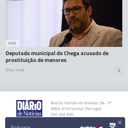
PAÍS
Deputado municipal do Chega acusado de
prostituição de menores
6 Fev 11:40
2
Rua Dr. Fernão de Ornelas, 56 - 3º
9054-514 Funchal, Portugal
291 202 300
×
Podcasts
Instale a nossa App