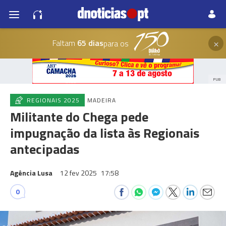
×
Faltam
65 dias
para os
PUB
REGIONAIS 2025
MADEIRA
Militante do Chega pede
impugnação da lista às Regionais
antecipadas
Agência Lusa
12 fev 2025
17:58
0