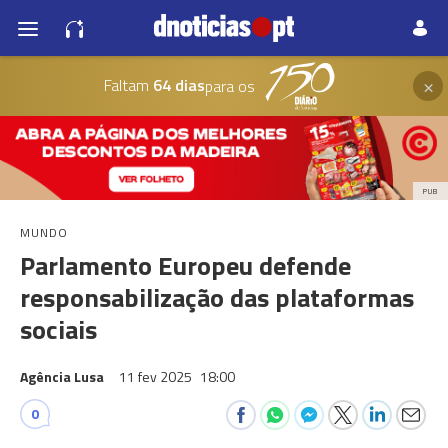
×
Faltam
64 dias
para os
PUB
MUNDO
Parlamento Europeu defende
responsabilização das plataformas
sociais
Agência Lusa
11 fev 2025
18:00
0