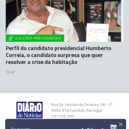
ELEIÇÕES PRESIDENCIAIS
Perfil do candidato presidencial Humberto
Correia, o candidato surpresa que quer
resolver a crise da habitação
12:47
Rua Dr. Fernão de Ornelas, 56 - 3º
9054-514 Funchal, Portugal
291 202 300
×
Instale a nossa App