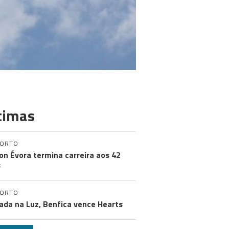
timas
PORTO
on Évora termina carreira aos 42
s
PORTO
ada na Luz, Benfica vence Hearts