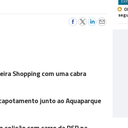
EXP
O
seg
ira Shopping com uma cabra
 capotamento junto ao Aquaparque
m colisão com carro da PSP na