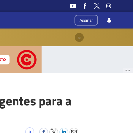
Assinar
×
PUB
gentes para a
0