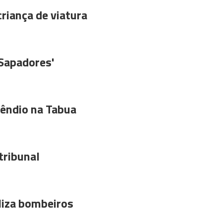
riança de viatura
'Sapadores'
êndio na Tabua
tribunal
liza bombeiros