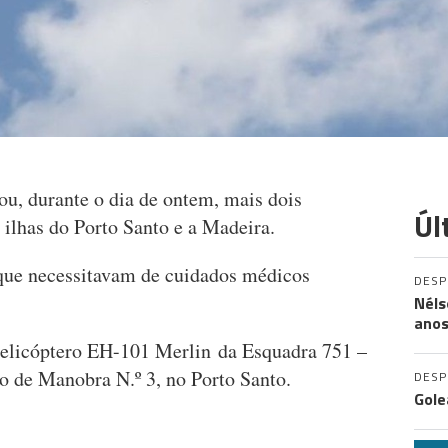
ou, durante o dia de ontem, mais dois
Úl
 ilhas do Porto Santo e a Madeira.
que necessitavam de cuidados médicos
DES
Néls
ano
 helicóptero EH-101 Merlin da Esquadra 751 –
o de Manobra N.º 3, no Porto Santo.
DES
Gole