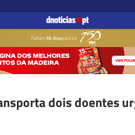
Faltam
66 dias
para os
ansporta dois doentes ur