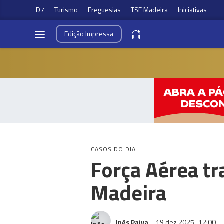
D7
Turismo
Freguesias
TSF Madeira
Iniciativas
Edição
Impressa
CASOS DO DIA
Força Aérea tr
Madeira
Inês Paiva
19 dez 2025
12:00