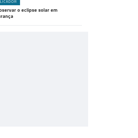
LICADOR
bservar o eclipse solar em
urança