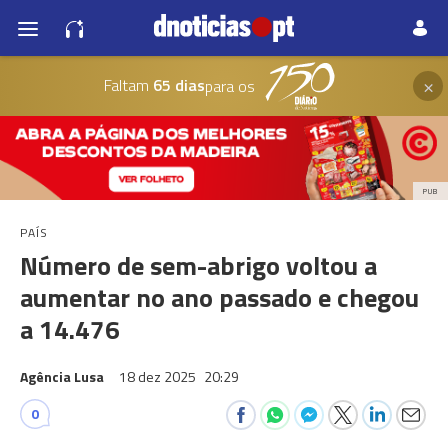
×
Faltam
65 dias
para os
PUB
PAÍS
Número de sem-abrigo voltou a
aumentar no ano passado e chegou
a 14.476
Agência Lusa
18 dez 2025
20:29
0