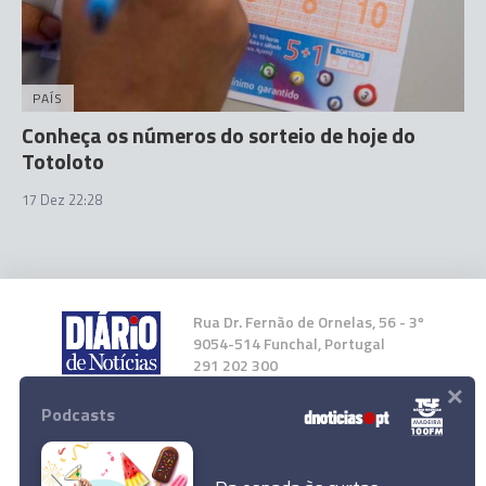
PAÍS
Conheça os números do sorteio de hoje do
Totoloto
17 Dez 22:28
Rua Dr. Fernão de Ornelas, 56 - 3º
9054-514 Funchal, Portugal
291 202 300
×
Podcasts
Instale a nossa App