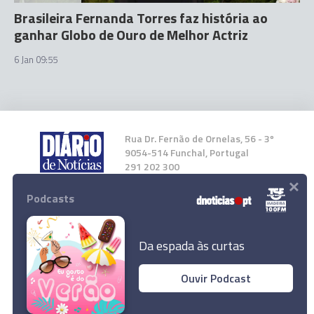
Brasileira Fernanda Torres faz história ao
ganhar Globo de Ouro de Melhor Actriz
6 Jan 09:55
Rua Dr. Fernão de Ornelas, 56 - 3º
9054-514 Funchal, Portugal
291 202 300
×
Podcasts
Instale a nossa App
Da espada às curtas
Ouvir Podcast
© 2025 Empresa Diário de Notícias, Lda.
Todos os direitos reservados.