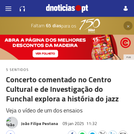
×
Faltam
65 dias
para os
PUB
5 SENTIDOS
Concerto comentado no Centro
Cultural e de Investigação do
Funchal explora a história do jazz
Veja o vídeo de um dos ensaios
João Filipe Pestana
09 jan 2025
11:32