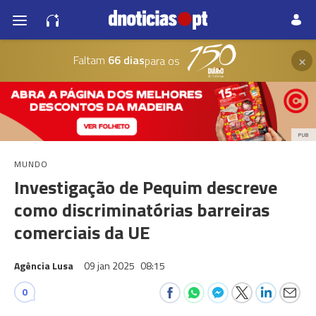
×
Faltam
66 dias
para os
PUB
MUNDO
Investigação de Pequim descreve
como discriminatórias barreiras
comerciais da UE
Agência Lusa
09 jan 2025
08:15
0