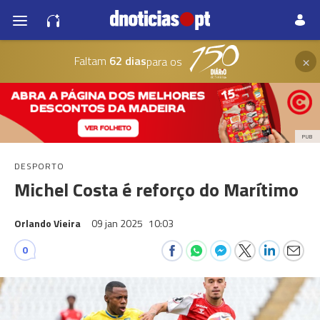
×
Faltam
62 dias
para os
PUB
DESPORTO
Michel Costa é reforço do Marítimo
Orlando Vieira
09 jan 2025
10:03
0