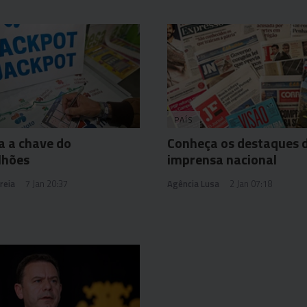
PAÍS
a a chave do
Conheça os destaques 
lhões
imprensa nacional
reia
7 Jan 20:37
Agência Lusa
2 Jan 07:18