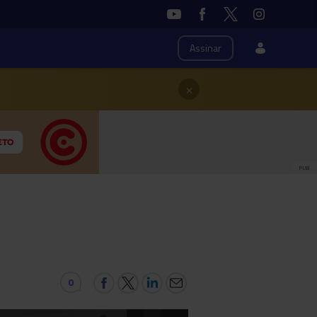
Assinar
×
PUB
0