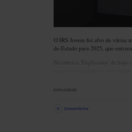
O IRS Jovem foi alvo de várias 
do Estado para 2025, que entrar
Na rubrica 'Explicador' de hoje c
como tirar partido do novo mod
EXPLICADOR
0
Comentários