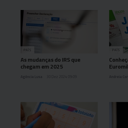
PAÍS
PAÍS
As mudanças do IRS que
Conheç
chegam em 2025
Euromi
Agência Lusa
30 Dez 2024 09:09
Andreia Cor