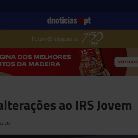
Faltam
63 dias
para os
alterações ao IRS Jovem
22:00