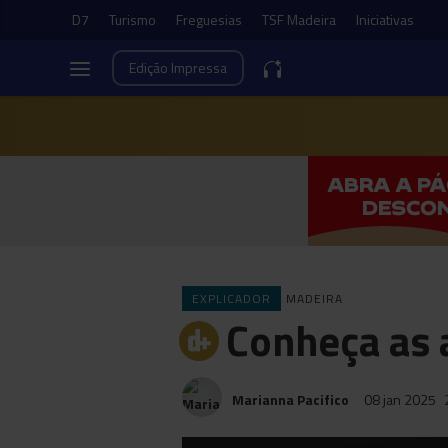
D7
Turismo
Freguesias
TSF Madeira
Iniciativas
Edição
Impressa
EXPLICADOR
MADEIRA
Conheça as 
Marianna Pacifico
08 jan 2025