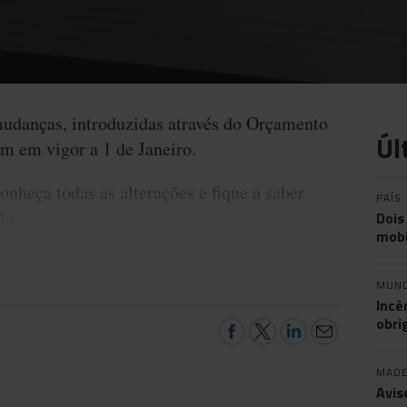
mudanças, introduzidas através do Orçamento
Úl
am em vigor a 1 de Janeiro.
onheça todas as alterações e fique a saber
PAÍS
elo.
Dois
mobi
MUN
Incê
obri
MADE
Avis