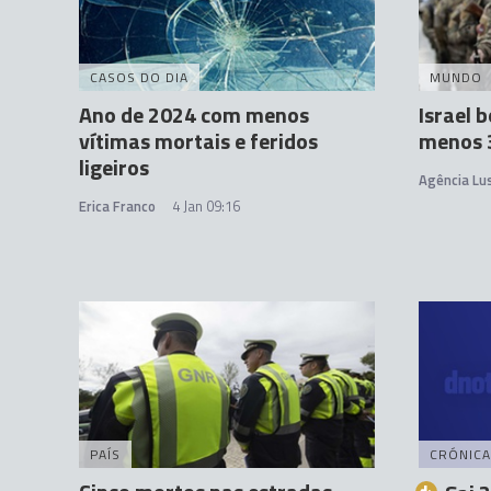
CASOS DO DIA
MUNDO
Ano de 2024 com menos
Israel 
vítimas mortais e feridos
menos 
ligeiros
Agência Lu
Erica Franco
4 Jan 09:16
PAÍS
CRÓNICA