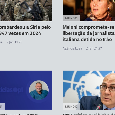
MUNDO
bombardeou a Síria pelo
Meloni compromete-se
347 vezes em 2024
libertação da jornalista
italiana detida no Irão
sa
2 Jan 11:23
Agência Lusa
2 Jan 21:37
S
MUNDO