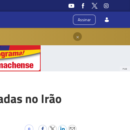
Assinar
×
PUB
das no Irão
0