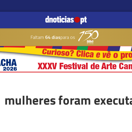
Faltam
64 dias
para os
 mulheres foram executa