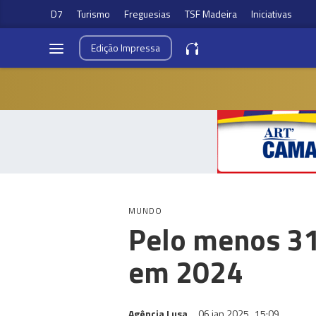
D7
Turismo
Freguesias
TSF Madeira
Iniciativas
Edição
Impressa
MUNDO
Pelo menos 31
em 2024
Agência Lusa
06 jan 2025
15:09