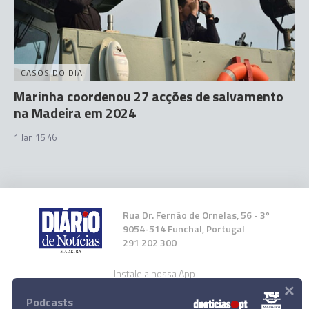
CASOS DO DIA
Marinha coordenou 27 acções de salvamento
na Madeira em 2024
1 Jan 15:46
Rua Dr. Fernão de Ornelas, 56 - 3º
9054-514 Funchal, Portugal
291 202 300
Instale a nossa App
×
Podcasts