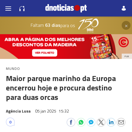
×
Faltam
63 dias
para os
PUB
MUNDO
Maior parque marinho da Europa
encerrou hoje e procura destino
para duas orcas
Agência Lusa
05 jan 2025
15:32
0