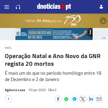
×
Faltam
65 dias
para os
PUB
PAÍS
Operação Natal e Ano Novo da GNR
regista 20 mortos
É mais um do que no período homólogo entre 18
de Dezembro e 2 de Janeiro
Agência Lusa
03 jan 2025
08:43
1