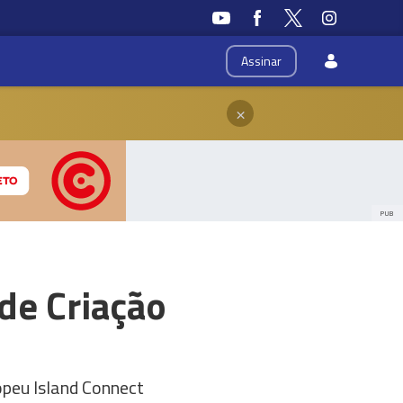
Assinar
×
PUB
de Criação
opeu Island Connect