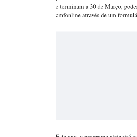
e terminam a 30 de Março, podem
cmfonline através de um formulá
Este ano, o programa atribuirá se