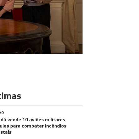
timas
DO
dá vende 10 aviões militares
ules para combater incêndios
estais