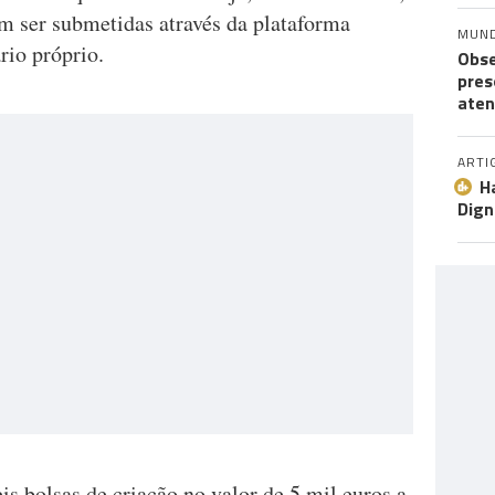
 ser submetidas através da plataforma
MUN
rio próprio.
Obse
pres
aten
ARTI
H
Dign
is bolsas de criação no valor de 5 mil euros a