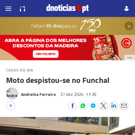
×
Faltam
65 dias
para os
PUB
CASOS DO DIA
Moto despistou-se no Funchal
Andreína Ferreira
27 dez 2024
17:36
0