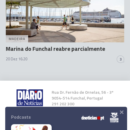
MADEIRA
Marina do Funchal reabre parcialmente
20 Dez 16:20
3
Rua Dr. Fernão de Ornelas, 56 - 3º
9054-514 Funchal, Portugal
291 202 300
×
Podcasts
Instale a nossa App