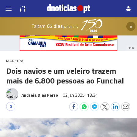
×
Faltam
65 dias
para os
PUB
MADEIRA
Dois navios e um veleiro trazem
mais de 6.800 pessoas ao Funchal
Andreia Dias Ferro
02 jan 2025
13:34
0