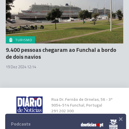
TURISMO
9.400 pessoas chegaram ao Funchal a bordo
de dois navios
19 Dez 2024 12:14
Rua Dr. Fernão de Ornelas, 56 - 3º
9054-514 Funchal, Portugal
291 202 300
×
Podcasts
Instale a nossa App