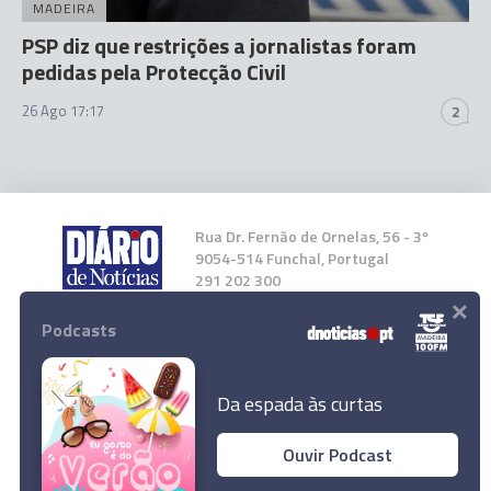
MADEIRA
PSP diz que restrições a jornalistas foram
pedidas pela Protecção Civil
26 Ago 17:17
2
Rua Dr. Fernão de Ornelas, 56 - 3º
9054-514 Funchal, Portugal
291 202 300
×
Podcasts
Instale a nossa App
Da espada às curtas
Ouvir Podcast
"Hoje é um dia muito triste para Portugal", diz
© 2024 Empresa Diário de Notícias, Lda.