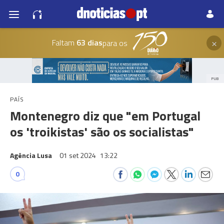
×
Faltam
63 dias
para os
PUB
PAÍS
Montenegro diz que "em Portugal
os 'troikistas' são os socialistas"
Agência Lusa
01 set 2024
13:22
0