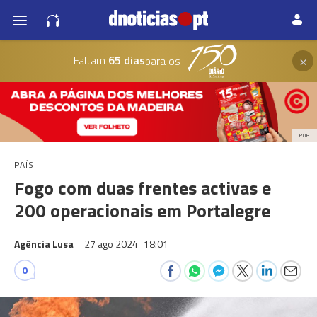
×
Faltam
65 dias
para os
PUB
PAÍS
Fogo com duas frentes activas e
200 operacionais em Portalegre
Agência Lusa
27 ago 2024
18:01
0