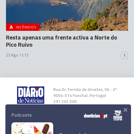
INCÊNDIOS
Resta apenas uma frente activa a Norte do
Pico Ruivo
23 Ago 11:13
1
Rua Dr. Fernão de Ornelas, 56 - 3º
9054-514 Funchal, Portugal
291 202 300
×
Podcasts
Instale a nossa App