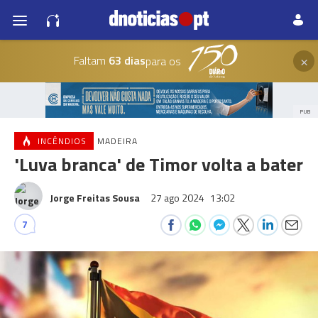
×
Faltam
63 dias
para os
PUB
INCÊNDIOS
MADEIRA
'Luva branca' de Timor volta a bater
Jorge Freitas Sousa
27 ago 2024
13:02
7