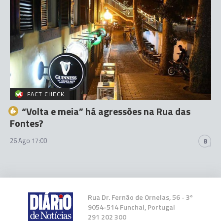
FACT CHECK
“Volta e meia” há agressões na Rua das
Fontes?
26 Ago 17:00
8
Rua Dr. Fernão de Ornelas, 56 - 3º
9054-514 Funchal, Portugal
291 202 300