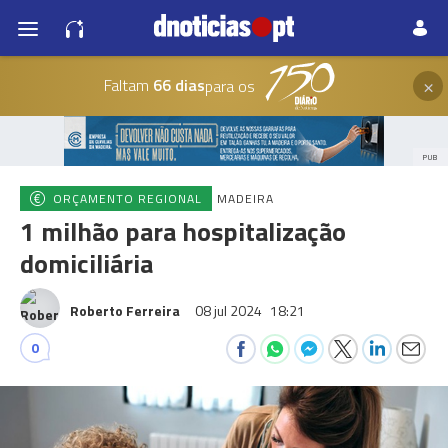
×
Faltam
66 dias
para os
PUB
ORÇAMENTO REGIONAL
MADEIRA
1 milhão para hospitalização
domiciliária
Roberto Ferreira
08 jul 2024
18:21
0