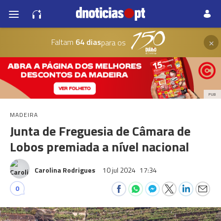
×
Faltam
64 dias
para os
PUB
MADEIRA
Junta de Freguesia de Câmara de
Lobos premiada a nível nacional
Carolina Rodrigues
10 jul 2024
17:34
0