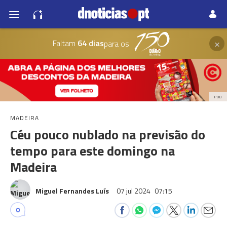
×
Faltam
64 dias
para os
PUB
MADEIRA
Céu pouco nublado na previsão do
tempo para este domingo na
Madeira
Miguel Fernandes Luís
07 jul 2024
07:15
0