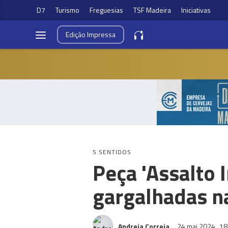
D7
Turismo
Freguesias
TSF Madeira
Iniciativas
Edição
Impressa
5 SENTIDOS
Peça 'Assalto 
gargalhadas na
Andreia Correia
24 mai 2024
18