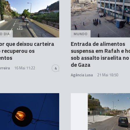
O DIA
MUNDO
r que deixou carteira
Entrada de alimentos
 recuperou os
suspensa em Rafah e ho
ntos
sob assalto israelita no
de Gaza
rreira
16 Mai 11:22
4
Agência Lusa
21 Mai 18:50