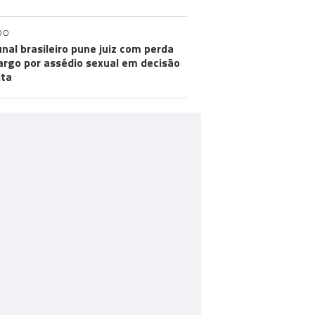
DO
unal brasileiro pune juiz com perda
argo por assédio sexual em decisão
ita