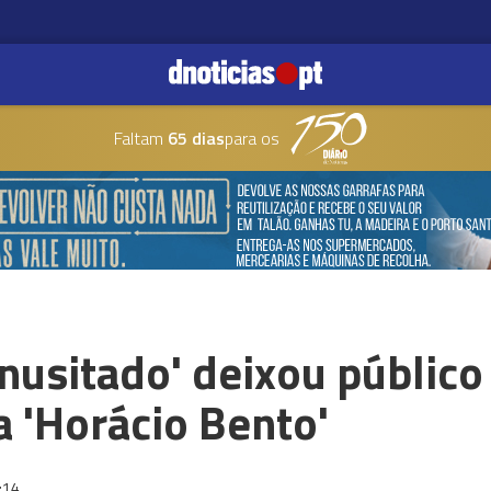
Faltam
65 dias
para os
Inusitado' deixou público
 'Horácio Bento'
:14