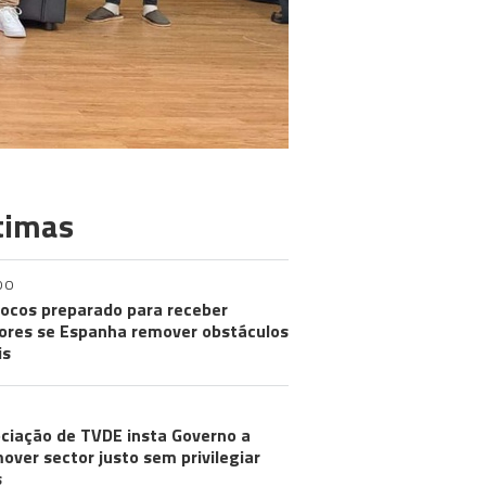
timas
DO
ocos preparado para receber
res se Espanha remover obstáculos
is
ciação de TVDE insta Governo a
over sector justo sem privilegiar
s