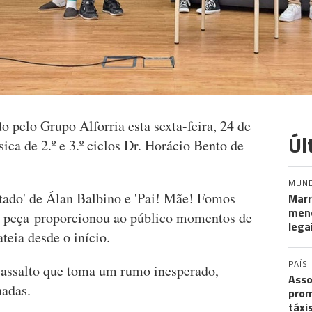
do pelo Grupo Alforria esta sexta-feira, 24 de
Úl
ica de 2.º e 3.º ciclos Dr. Horácio Bento de
MUN
itado' de Álan Balbino e 'Pai! Mãe! Fomos
Marr
meno
 a peça proporcionou ao público momentos de
lega
ateia desde o início.
PAÍS
 assalto que toma um rumo inesperado,
Asso
lhadas.
prom
táxi