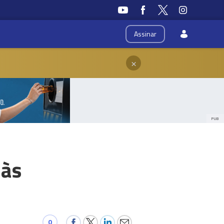
Assinar
×
PUB
 às
0