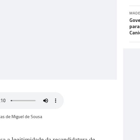
MADE
Gove
para
Cani
icas de Miguel de Sousa
sa a legitimidade da recandidatura de