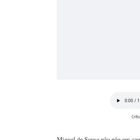
Crít
Miguel de Sousa não põe em cau