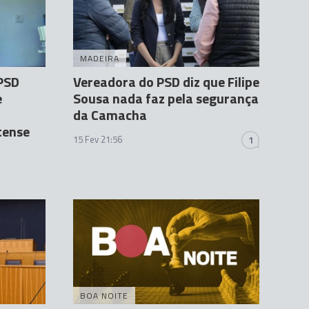
MADEIRA
PSD
Vereadora do PSD diz que Filipe
e
Sousa nada faz pela segurança
da Camacha
tense
15 Fev 21:56
1
BOA NOITE