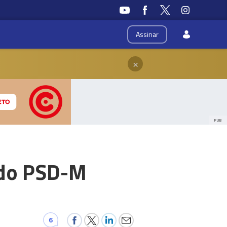
Assinar
×
PUB
 do PSD-M
6