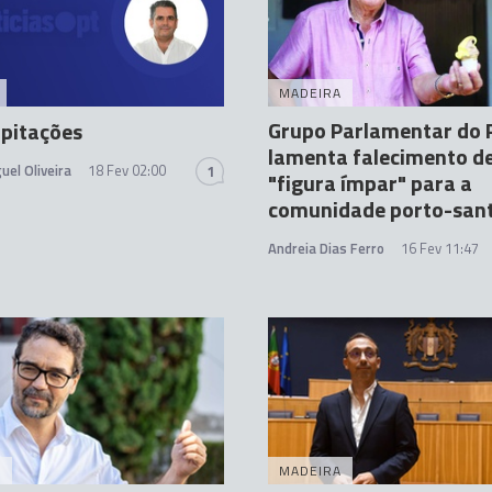
MADEIRA
Grupo Parlamentar do 
ipitações
lamenta falecimento d
uel Oliveira
18 Fev 02:00
1
"figura ímpar" para a
comunidade porto-san
Andreia Dias Ferro
16 Fev 11:47
A
MADEIRA