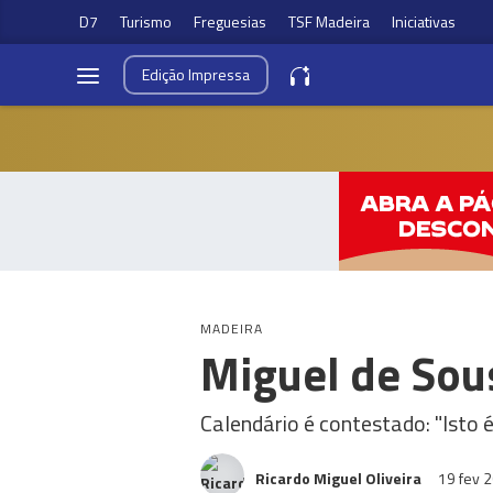
D7
Turismo
Freguesias
TSF Madeira
Iniciativas
Edição
Impressa
MADEIRA
Miguel de Sou
Calendário é contestado: "Isto 
Ricardo Miguel Oliveira
19 fev 