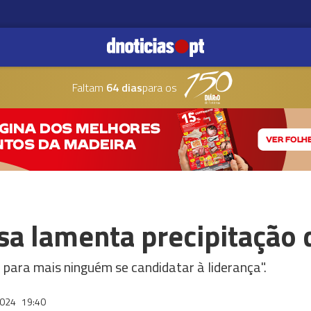
Faltam
64 dias
para os
sa lamenta precipitação
é para mais ninguém se candidatar à liderança".
2024
19:40