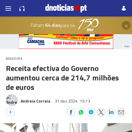
×
Faltam
64 dias
para os
PUB
MADEIRA
Receita efectiva do Governo
aumentou cerca de 214,7 milhões
de euros
Andreia Correia
31 dez 2024
15:13
3