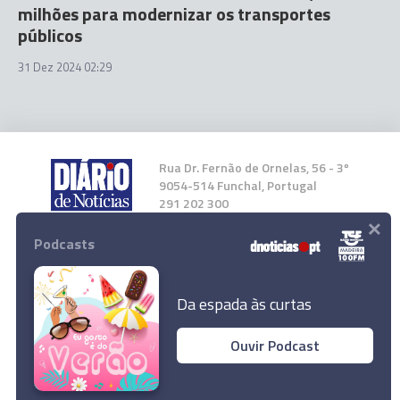
milhões para modernizar os transportes
públicos
31 Dez 2024 02:29
Rua Dr. Fernão de Ornelas, 56 - 3º
9054-514 Funchal, Portugal
291 202 300
×
Podcasts
Instale a nossa App
Da espada às curtas
Ouvir Podcast
© 2025 Empresa Diário de Notícias, Lda.
Todos os direitos reservados.