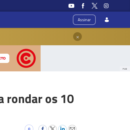
Assinar
×
PUB
a rondar os 10
0