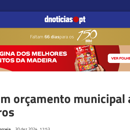
Faltam
66 dias
para os
om orçamento municipal 
ros
orreia
30 dez 2024
17:53