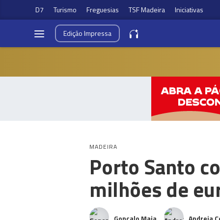
D7
Turismo
Freguesias
TSF Madeira
Iniciativas
Edição
Impressa
MADEIRA
Porto Santo c
milhões de eu
Gonçalo Maia
Andreia C