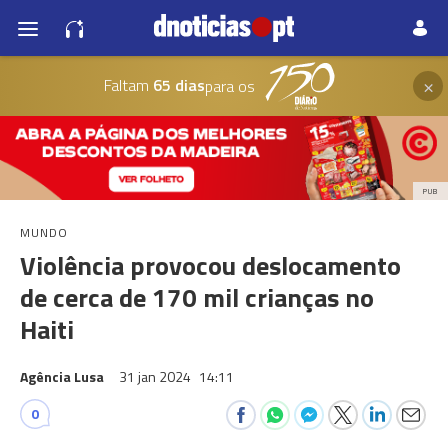
×
Faltam
65 dias
para os
PUB
MUNDO
Violência provocou deslocamento
de cerca de 170 mil crianças no
Haiti
Agência Lusa
31 jan 2024
14:11
0