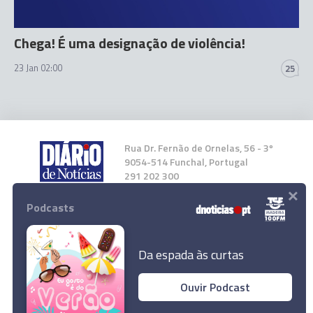
Chega! É uma designação de violência!
23 Jan 02:00
25
Rua Dr. Fernão de Ornelas, 56 - 3º
9054-514 Funchal, Portugal
291 202 300
×
Podcasts
Instale a nossa App
Da espada às curtas
Ouvir Podcast
© 2024 Empresa Diário de Notícias, Lda.