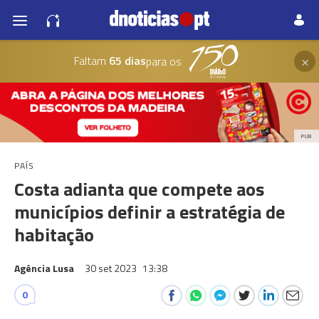
×
Faltam
65 dias
para os
PUB
PAÍS
Costa adianta que compete aos
municípios definir a estratégia de
habitação
Agência Lusa
30 set 2023
13:38
0