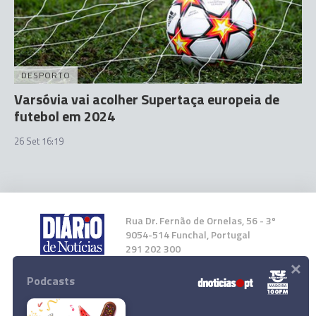
DESPORTO
Varsóvia vai acolher Supertaça europeia de
futebol em 2024
26 Set 16:19
Rua Dr. Fernão de Ornelas, 56 - 3º
9054-514 Funchal, Portugal
291 202 300
×
Podcasts
Instale a nossa App