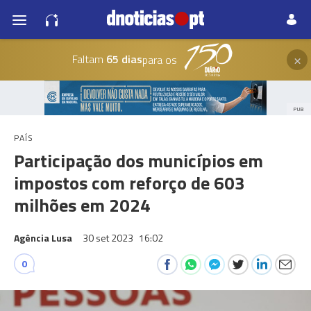
×
Faltam
65 dias
para os
PUB
PAÍS
Participação dos municípios em
impostos com reforço de 603
milhões em 2024
Agência Lusa
30 set 2023
16:02
0